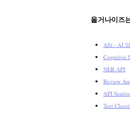
올거나이즈는 
Alli - A
Cognitiv
NER API
Review Ana
API Senti
Text Classi