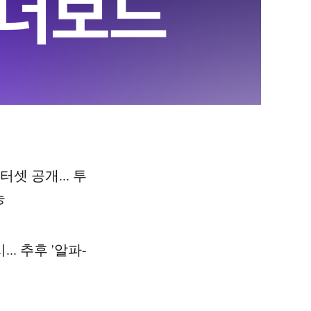
셋 공개... 투
능
... 추후 '알파-